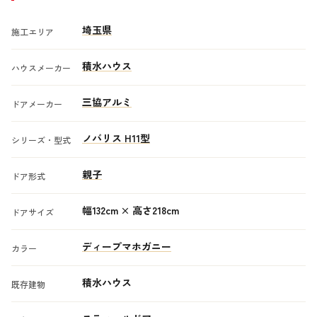
埼玉県
施工エリア
積水ハウス
ハウスメーカー
三協アルミ
ドアメーカー
ノバリス H11型
シリーズ・型式
親子
ドア形式
幅132cm × 高さ218cm
ドアサイズ
ディープマホガニー
カラー
積水ハウス
既存建物