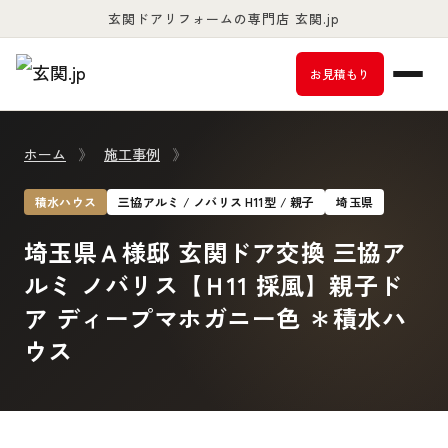
玄関ドアリフォームの専門店 玄関.jp
お客様満足度98％以上
お見積もり
ホーム
》
施工事例
》
積水ハウス
三協アルミ / ノバリス H11型 / 親子
埼玉県
埼玉県Ａ様邸 玄関ドア交換 三協ア
ルミ ノバリス【Ｈ11 採風】親子ド
ア ディープマホガニー色 ＊積水ハ
ウス