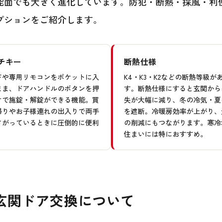
能面でも大きく進化しています。防犯・断熱・採風・利
プションをご紹介します。
チキー
断熱仕様
ドや専用リモコンをポケットに入
K4・K3・K2などの断熱等級が
まま、ドアハンドルのボタンを押
す。断熱仕様にすると玄関から
けで施錠・解錠ができる機能。買
失が大幅に減り、冬の冷気・夏
帰りやお子様連れの出入りで両手
を遮断。冷暖房効率が上がり、
さがっているときに圧倒的に便利
の削減にもつながります。寒冷
。
住まいには特におすすめ。
玄関ドア交換について