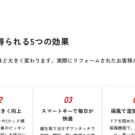
。
得られる5つの効果
ほど大きく変わります。実際にリフォームされたお客様
2
03
大きく向上
スマートキーで毎日が
採風で湿
快適
ーや2ロック標
ドアを閉めた
き巣のピッキン
採風機能で、
鍵を取り出さずワンタッチで
ン回しを強力に
ビ・臭いの