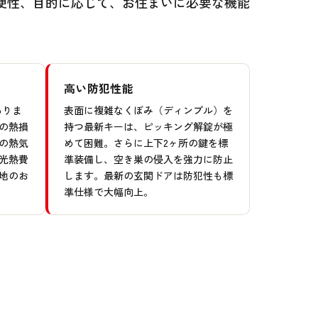
便性、目的に応じて、お住まいに必要な機能
高い防犯性能
ありま
表面に複雑なくぼみ（ディンプル）を
の熱損
持つ最新キーは、ピッキング解錠が極
の熱気
めて困難。さらに上下2ヶ所の鍵を標
光熱費
準装備し、空き巣の侵入を強力に防止
地のお
します。最新の玄関ドアは防犯性も標
準仕様で大幅向上。