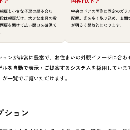
ドア
両袖FIXドア
親扉と小さな子扉の組み合わ
中央のドアの両側に固定のガラ
段は親扉だけ、大きな家具の搬
配置。光を多く取り込め、玄関
両扉を開けて広い開口を確保で
が明るく開放的になります。
。
ョンが非常に豊富で、お住まいの外観イメージに合わせ
デルを自動で表示・ご提案するシステム
を採用していま
」が一覧でご覧いただけます。
プション