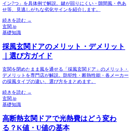
イン7つ」を具体例で解説。鍵が回りにくい・隙間風・色あ
せ等、見逃しがちな劣化サインを紹介します。
続きを読む →
玄関.jp
基礎知識
採風玄関ドアのメリット・デメリット
｜選び方ガイド
玄関を閉めたまま風を通せる「採風玄関ドア」のメリット・
デメリットを専門店が解説。防犯性・断熱性能・各メーカー
の採風タイプの違い、選び方をまとめます。
続きを読む →
玄関.jp
基礎知識
高断熱玄関ドアで光熱費はどう変わ
る？K値・U値の基本