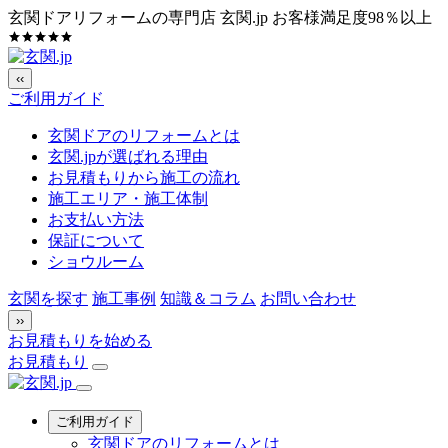
玄関ドアリフォームの専門店 玄関.jp
お客様満足度98％以上
‹‹
ご利用ガイド
玄関ドアのリフォームとは
玄関.jpが選ばれる理由
お見積もりから施工の流れ
施工エリア・施工体制
お支払い方法
保証について
ショウルーム
玄関を探す
施工事例
知識＆コラム
お問い合わせ
››
お見積もりを始める
お見積もり
ご利用ガイド
玄関ドアのリフォームとは