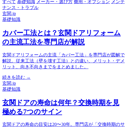
すべて
基礎知識
メーカー・選び方
費用・オプション
メンテ
ナンス・トラブル
玄関.jp
基礎知識
カバー工法とは？玄関ドアリフォーム
の主流工法を専門店が解説
玄関ドアリフォームの主流「カバー工法」を専門店が図解で
解説。従来工法（壁を壊す工法）との違い、メリット・デメ
リット、向き不向きまでをまとめました。
続きを読む →
玄関.jp
基礎知識
玄関ドアの寿命は何年？交換時期を見
極める7つのサイン
玄関ドアの寿命の目安は20〜30年。専門店が「交換時期のサ