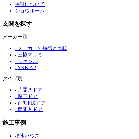
保証について
ショウルーム
玄関を探す
メーカー別
- メーカーの特徴と比較
- 三協アルミ
- リクシル
- YKK AP
タイプ別
- 片開きドア
- 親子ドア
- 両袖FIXドア
- 両開きドア
施工事例
積水ハウス