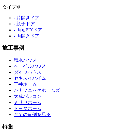
タイプ別
- 片開きドア
- 親子ドア
- 両袖FIXドア
- 両開きドア
施工事例
積水ハウス
ヘーベルハウス
ダイワハウス
セキスイハイム
三井ホーム
パナソニックホームズ
大成パルコン
ミサワホーム
トヨタホーム
全ての事例を見る
特集