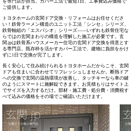
を専門店が担当。カバー工法で最短1日、工事費込み価格で
ご提供します。
トヨタホームの玄関ドア交換・リフォームはお任せくださ
い！鉄骨ラーメン構造のユニット工法「シンセ」シリーズ、
鉄骨軸組の「エスパシオ」シリーズ——いずれも鉄骨住宅な
らではの玄関まわりの構造を理解した施工が必要です。玄
関.jpは鉄骨系ハウスメーカー住宅の玄関ドア交換を得意とす
る専門店。既存枠を活かすカバー工法で、建物に負担をかけ
ずに1日で交換が完了します。
長く安心して住み続けられるトヨタホームだからこそ、玄関
ドアも住まいに合わせてリフレッシュしませんか。断熱ドア
への交換で玄関の温熱環境が改善し、タッチキーなら車の鍵
のようにスマートに施解錠できます。お見積もりはサイト上
でサイズを入力するだけ。部材・施工費・処分費・消費税す
べて込みの価格をその場でご確認いただけます。