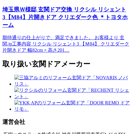
埼玉県Ｗ様邸 玄関ドア交換 リクシル リシェント
3【M84】片開きドア クリエダーク色 ＊トヨタホ
ーム
期待通りの仕上がりで、満足できました。 お客様より 玄
関.jp工事内容 リクシル リシェント3 【Ｍ84】 クリエダーク
片開きドア 幅82cm × 高さ201…
取り扱い玄関ドアメーカー
運営会社