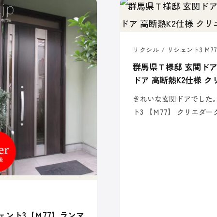
リクシル / リシェント3 M77
群馬県Ｔ様邸 玄関ドア交
ドア 高断熱K2仕様 
きれいな玄関ドアでした。 
ト3 【Ｍ77】 クリエダーク
ェント3【Ｍ77】ランマ