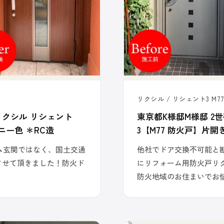
リクシル / リシェント3 M77
リクシル リシェント
東京都K様邸M様邸 2
ニー色 ＊RC造
3【M77 防火戸】片
ム玄関ではなく、国土交通
他社でドア交換不可能と断
させて頂きました！防火ド
にリフォーム用防火戸リ
防火地域のお住まいでお