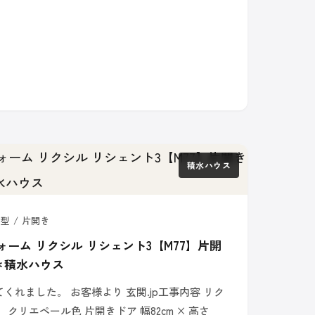
積水ハウス
型 / 片開き
ォーム リクシル リシェント3【M77】片開
＊積水ハウス
れました。 お客様より 玄関.jp工事内容 リク
】 クリエペール色 片開きドア 幅82cm × 高さ