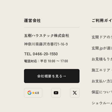
運営会社
ご利用ガ
五樹ハウステック株式会社
玄関ドアの
神奈川県藤沢市善行1-16-9
玄関.jpが
TEL
0466-20-1550
お見積もり
電話対応：平日 10:00 〜 17:00
施工エリア
会社概要を見る
お支払い方
保証につい
★
4.8
ショウルー