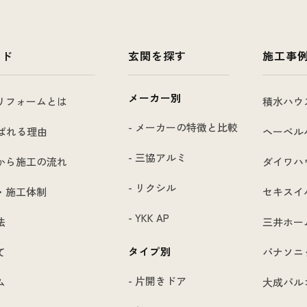
イド
玄関を探す
施工事
メーカー別
リフォームとは
積水ハウ
- メーカーの特徴と比較
選ばれる理由
ヘーベル
- 三協アルミ
から施工の流れ
ダイワハ
- リクシル
・施工体制
セキスイ
- YKK AP
法
三井ホー
タイプ別
て
パナソニ
- 片開きドア
ム
大成パル