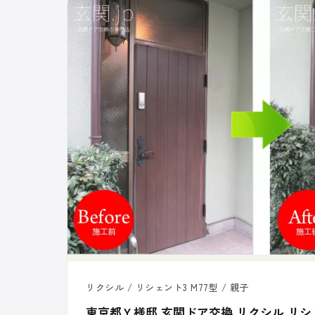
リクシル / リシェント3 M77型 / 親子
東京都Ｙ様邸 玄関ドア交換 リクシル リシ