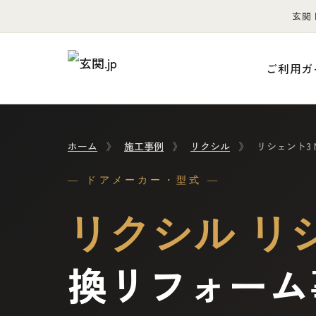
玄関
ご利用ガ
ホーム
》
施工事例
》
リクシル
》
リシェント3 
— ドアメーカー・型式 —
リクシル リシ
換リフォーム