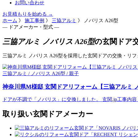
お問い合わせ
お見積もりを始める →
ホーム
》
施工事例
》
三協アルミ
》
ノバリス A26型
— ドアメーカー・型式 —
三協アルミ ノバリス A26型
の玄関ドア
三協アルミ ノバリス A26型を採用した玄関ドアの交換・
三協アルミ / ノバリス A26型 / 親子
神奈川県M様邸 玄関ドアリフォーム【三協アルミ ノ
ドアが不調で「ノバリス」に交換しました。 玄関.jp工事内容 三協
取り扱い玄関ドアメーカー