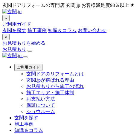
玄関ドアリフォームの専門店 玄関.jp
お客様満足度98％以上
‹‹
ご利用ガイド
玄関を探す
施工事例
知識＆コラム
お問い合わせ
››
お見積もりを始める
お見積もり
ご利用ガイド
玄関ドアのリフォームとは
玄関.jpが選ばれる理由
お見積もりから施工の流れ
施工エリア・施工体制
お支払い方法
保証について
ショウルーム
玄関を探す
施工事例
知識＆コラム