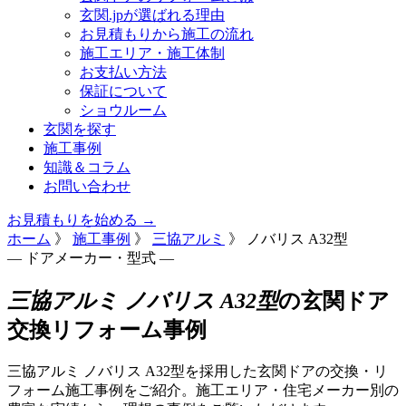
玄関.jpが選ばれる理由
お見積もりから施工の流れ
施工エリア・施工体制
お支払い方法
保証について
ショウルーム
玄関を探す
施工事例
知識＆コラム
お問い合わせ
お見積もりを始める →
ホーム
》
施工事例
》
三協アルミ
》
ノバリス A32型
— ドアメーカー・型式 —
三協アルミ ノバリス A32型
の玄関ドア
交換リフォーム事例
三協アルミ ノバリス A32型を採用した玄関ドアの交換・リ
フォーム施工事例をご紹介。施工エリア・住宅メーカー別の