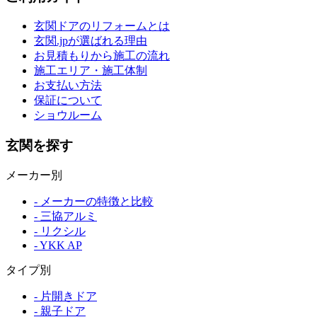
玄関ドアのリフォームとは
玄関.jpが選ばれる理由
お見積もりから施工の流れ
施工エリア・施工体制
お支払い方法
保証について
ショウルーム
玄関を探す
メーカー別
- メーカーの特徴と比較
- 三協アルミ
- リクシル
- YKK AP
タイプ別
- 片開きドア
- 親子ドア