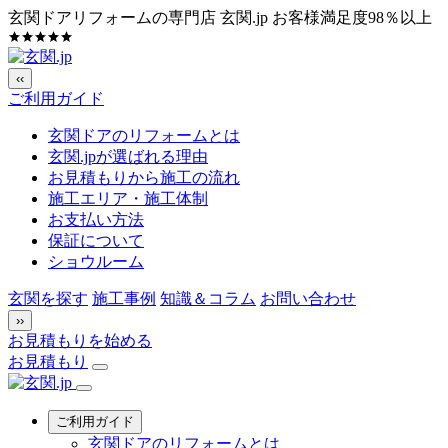
玄関ドアリフォームの専門店 玄関.jp
お客様満足度98％以上
‹‹
ご利用ガイド
玄関ドアのリフォームとは
玄関.jpが選ばれる理由
お見積もりから施工の流れ
施工エリア・施工体制
お支払い方法
保証について
ショウルーム
玄関を探す
施工事例
知識＆コラム
お問い合わせ
››
お見積もりを始める
お見積もり
ご利用ガイド
玄関ドアのリフォームとは