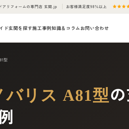
ドアリフォームの専門店 玄関.jp
お客様満足度98％以上
イド
玄関を探す
施工事例
知識＆コラム
お問い合わせ
81型
の
バリス A81型
例