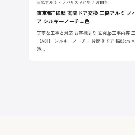
三協アルミ / ノバリス A81型 / 片開き
東京都T様邸 玄関ドア交換 三協アルミ ノ
ア シルキーノーチェ色
丁寧な工事と対応 お客様より 玄関.jp工事内容 
【A81】 シルキーノーチェ 片開きドア 幅83cm ×
造…