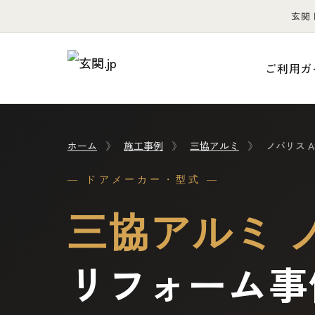
玄関
ご利用ガ
ホーム
》
施工事例
》
三協アルミ
》
ノバリス A
— ドアメーカー・型式 —
三協アルミ ノ
リフォーム事