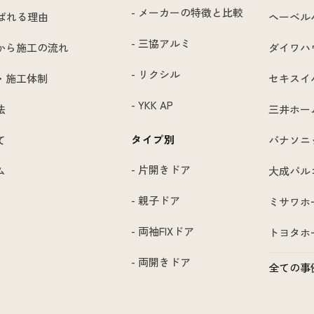
- メーカーの特徴と比較
選ばれる理由
ヘーベル
- 三協アルミ
から施工の流れ
ダイワハ
- リクシル
・施工体制
セキスイ
- YKK AP
法
三井ホー
タイプ別
て
パナソニ
- 片開きドア
ム
大成パル
- 親子ドア
ミサワホ
- 両袖FIXドア
トヨタホ
- 両開きドア
全ての事