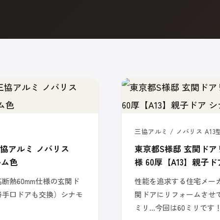
三協アルミ / ノバリス A13型
三協アルミ ノバリス
東京都S様邸 玄関ドア
ルム色
様 60厚【A13】親子
断熱60mm仕様の玄関ド
性能を追求する住宅メー
勝手口ドアも交換）シナモ
関ドアにリフォームさせ
ミリ…今回は60ミリです