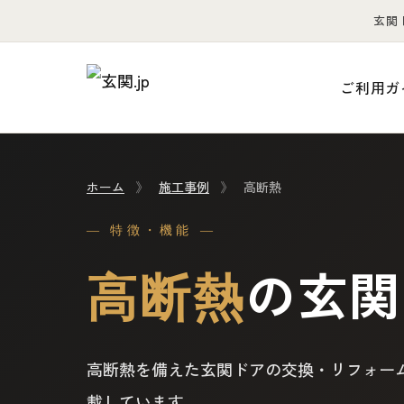
玄関
ご利用ガ
ホーム
》
施工事例
》
高断熱
— 特徴・機能 —
の玄関
高断熱
高断熱を備えた玄関ドアの交換・リフォー
載しています。