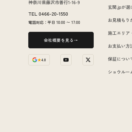
神奈川県藤沢市善行1-16-9
玄関.jpが
TEL
0466-20-1550
お見積もり
電話対応：平日 10:00 〜 17:00
施工エリア
会社概要を見る
お支払い方
保証につい
★
4.8
ショウルー