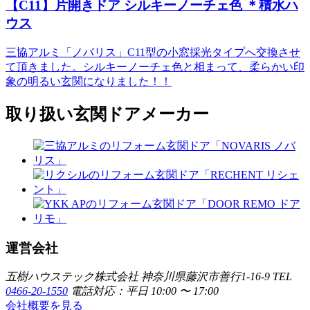
【C11】片開きドア シルキーノーチェ色 ＊積水ハ
ウス
三協アルミ「ノバリス」C11型の小窓採光タイプへ交換させ
て頂きました。シルキーノーチェ色と相まって、柔らかい印
象の明るい玄関になりました！！
取り扱い玄関ドアメーカー
運営会社
五樹ハウステック株式会社
神奈川県藤沢市善行1-16-9
TEL
0466-20-1550
電話対応：平日 10:00 〜 17:00
会社概要を見る