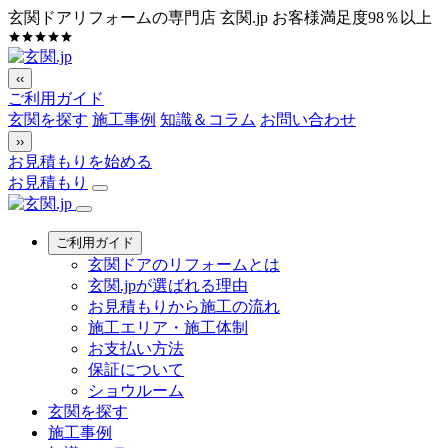
玄関ドアリフォームの専門店 玄関.jp
お客様満足度98％以上
‹‹
ご利用ガイド
玄関を探す
施工事例
知識＆コラム
お問い合わせ
››
お見積もりを始める
お見積もり
ご利用ガイド
玄関ドアのリフォームとは
玄関.jpが選ばれる理由
お見積もりから施工の流れ
施工エリア・施工体制
お支払い方法
保証について
ショウルーム
玄関を探す
施工事例