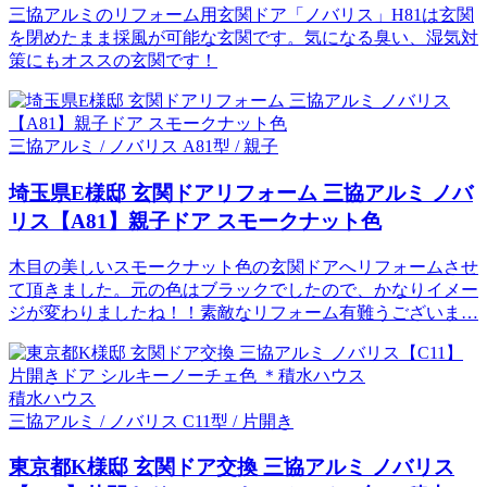
三協アルミのリフォーム用玄関ドア「ノバリス」H81は玄関
を閉めたまま採風が可能な玄関です。気になる臭い、湿気対
策にもオススの玄関です！
三協アルミ / ノバリス A81型 / 親子
埼玉県E様邸 玄関ドアリフォーム 三協アルミ ノバ
リス【A81】親子ドア スモークナット色
木目の美しいスモークナット色の玄関ドアへリフォームさせ
て頂きました。元の色はブラックでしたので、かなりイメー
ジが変わりましたね！！素敵なリフォーム有難うございま…
積水ハウス
三協アルミ / ノバリス C11型 / 片開き
東京都K様邸 玄関ドア交換 三協アルミ ノバリス