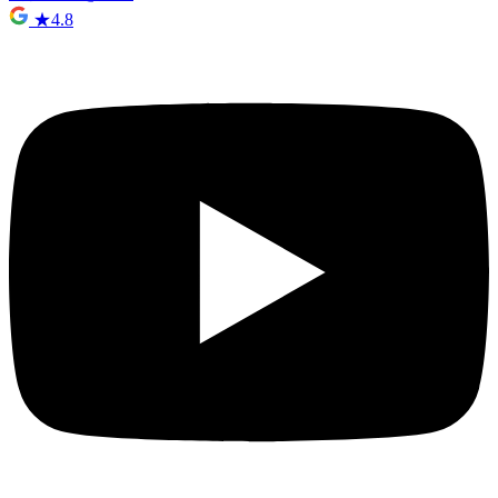
★
4.8