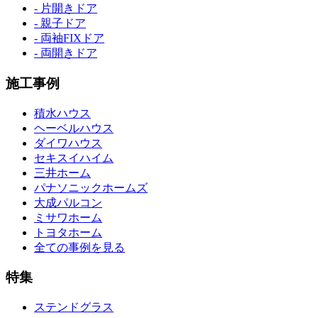
- 片開きドア
- 親子ドア
- 両袖FIXドア
- 両開きドア
施工事例
積水ハウス
ヘーベルハウス
ダイワハウス
セキスイハイム
三井ホーム
パナソニックホームズ
大成パルコン
ミサワホーム
トヨタホーム
全ての事例を見る
特集
ステンドグラス