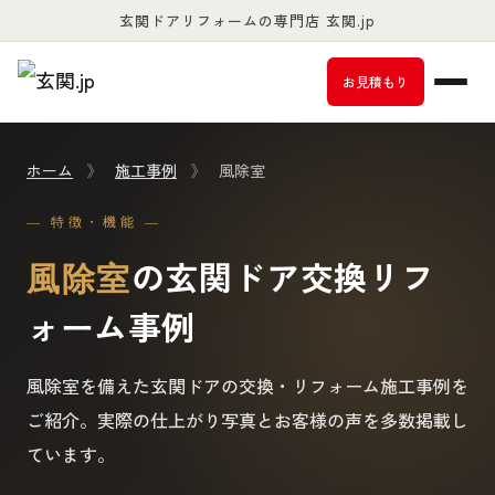
玄関ドアリフォームの専門店 玄関.jp
お客様満足度98％以上
お見積もり
ホーム
》
施工事例
》
風除室
— 特徴・機能 —
の玄関ドア交換リフ
風除室
ォーム事例
風除室を備えた玄関ドアの交換・リフォーム施工事例を
ご紹介。実際の仕上がり写真とお客様の声を多数掲載し
ています。