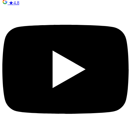
★
4.8