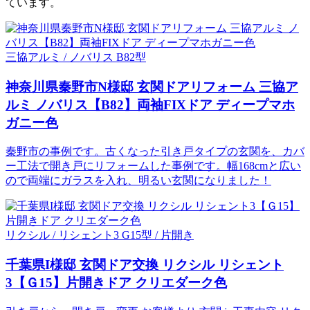
ています。
三協アルミ / ノバリス B82型
神奈川県秦野市N様邸 玄関ドアリフォーム 三協ア
ルミ ノバリス【B82】両袖FIXドア ディープマホ
ガニー色
秦野市の事例です。古くなった引き戸タイプの玄関を、カバ
ー工法で開き戸にリフォームした事例です。幅168cmと広い
ので両端にガラスを入れ、明るい玄関になりました！
リクシル / リシェント3 G15型 / 片開き
千葉県I様邸 玄関ドア交換 リクシル リシェント
3【Ｇ15】片開きドア クリエダーク色