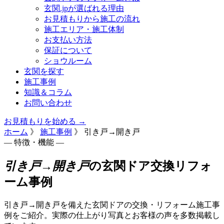
玄関.jpが選ばれる理由
お見積もりから施工の流れ
施工エリア・施工体制
お支払い方法
保証について
ショウルーム
玄関を探す
施工事例
知識＆コラム
お問い合わせ
お見積もりを始める →
ホーム
》
施工事例
》
引き戸→開き戸
— 特徴・機能 —
引き戸→開き戸
の玄関ドア交換リフォ
ーム事例
引き戸→開き戸を備えた玄関ドアの交換・リフォーム施工事
例をご紹介。実際の仕上がり写真とお客様の声を多数掲載し