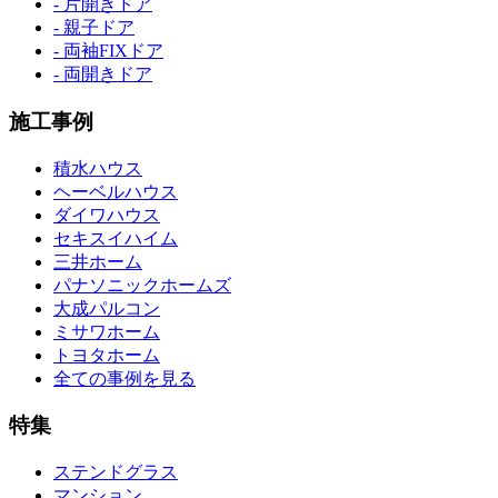
- 片開きドア
- 親子ドア
- 両袖FIXドア
- 両開きドア
施工事例
積水ハウス
ヘーベルハウス
ダイワハウス
セキスイハイム
三井ホーム
パナソニックホームズ
大成パルコン
ミサワホーム
トヨタホーム
全ての事例を見る
特集
ステンドグラス
マンション