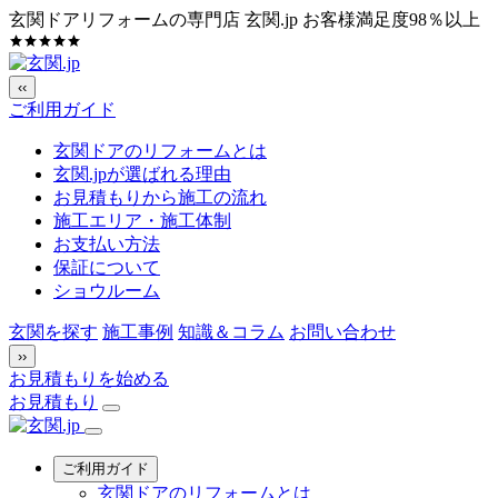
玄関ドアリフォームの専門店 玄関.jp
お客様満足度98％以上
‹‹
ご利用ガイド
玄関ドアのリフォームとは
玄関.jpが選ばれる理由
お見積もりから施工の流れ
施工エリア・施工体制
お支払い方法
保証について
ショウルーム
玄関を探す
施工事例
知識＆コラム
お問い合わせ
››
お見積もりを始める
お見積もり
ご利用ガイド
玄関ドアのリフォームとは