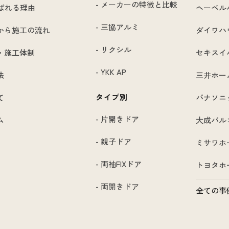
- メーカーの特徴と比較
選ばれる理由
ヘーベル
- 三協アルミ
から施工の流れ
ダイワハ
- リクシル
・施工体制
セキスイ
- YKK AP
法
三井ホー
タイプ別
て
パナソニ
- 片開きドア
ム
大成パル
- 親子ドア
ミサワホ
- 両袖FIXドア
トヨタホ
- 両開きドア
全ての事