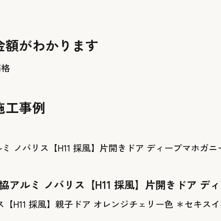
金額がわかります
価格
施工事例
。
協アルミ ノバリス【H11 採風】片開きドア デ