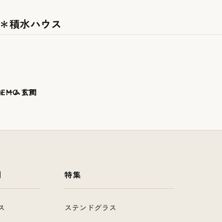
 ＊積水ハウス
例
特集
ス
ステンドグラス