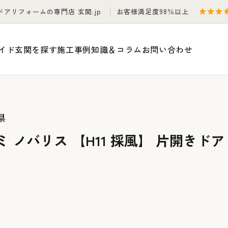
ドアリフォームの専門店 玄関.jp
お客様満足度98％以上
イド
玄関を探す
施工事例
知識＆コラム
お問い合わせ
県
 ノバリス 【H11 採風】 片開きド