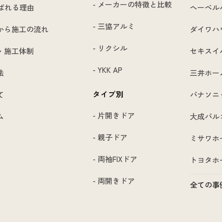
- メーカーの特徴と比較
選ばれる理由
ヘーベル
- 三協アルミ
から施工の流れ
ダイワハ
- リクシル
・施工体制
セキスイ
- YKK AP
法
三井ホー
タイプ別
て
パナソニ
- 片開きドア
ム
大成パル
- 親子ドア
ミサワホ
- 両袖FIXドア
トヨタホ
- 両開きドア
全ての事