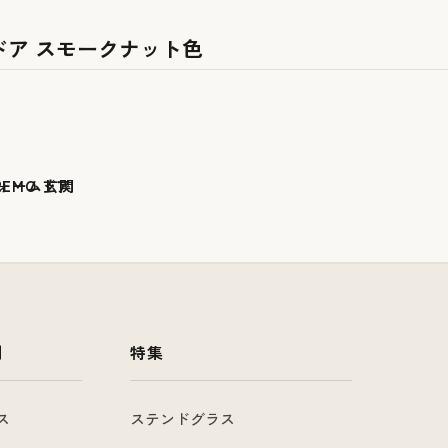
ドア スモークナット色
例
特集
ス
ステンドグラス