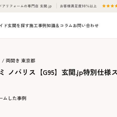
ドアリフォームの専門店 玄関.jp
お客様満足度98％以上
イド
玄関を探す
施工事例
知識＆コラム
お問い合わせ
 / 両開き
東京都
ミ ノバリス【G95】玄関.jp特別仕