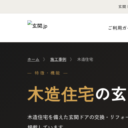
玄関
ご利用ガ
ホーム
》
施工事例
》
木造住宅
— 特徴・機能 —
の玄
木造住宅
木造住宅を備えた玄関ドアの交換・リフォ
掲載しています。