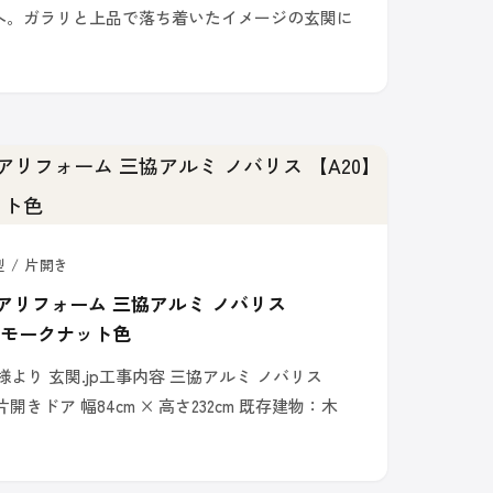
へ。ガラリと上品で落ち着いたイメージの玄関に
型 / 片開き
アリフォーム 三協アルミ ノバリス
 スモークナット色
より 玄関.jp工事内容 三協アルミ ノバリス
開きドア 幅84cm × 高さ232cm 既存建物：木