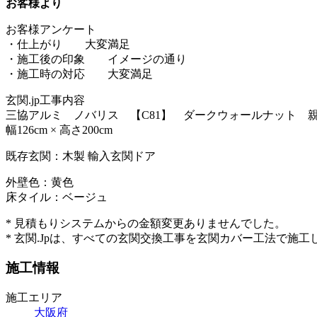
お客様より
お客様アンケート
・仕上がり 大変満足
・施工後の印象 イメージの通り
・施工時の対応 大変満足
玄関.jp工事内容
三協アルミ ノバリス 【C81】 ダークウォールナット 
幅126cm × 高さ200cm
既存玄関：木製 輸入玄関ドア
外壁色：黄色
床タイル：ベージュ
* 見積もりシステムからの金額変更ありませんでした。
* 玄関.Jpは、すべての玄関交換工事を玄関カバー工法で施工
施工情報
施工エリア
大阪府