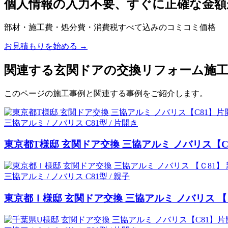
個人情報の入力不要、すぐに正確な金
部材・施工費・処分費・消費税すべて込みのコミコミ価格
お見積もりを始める →
関連する玄関ドアの交換リフォーム施
このページの施工事例と関連する事例をご紹介します。
三協アルミ / ノバリス C81型 / 片開き
東京都T様邸 玄関ドア交換 三協アルミ ノバリス【
三協アルミ / ノバリス C81型 / 親子
東京都Ｉ様邸 玄関ドア交換 三協アルミ ノバリス 【