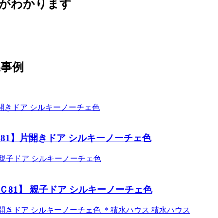
額がわかります
工事例
C81】片開きドア シルキーノーチェ色
Ｃ81】 親子ドア シルキーノーチェ色
積水ハウス