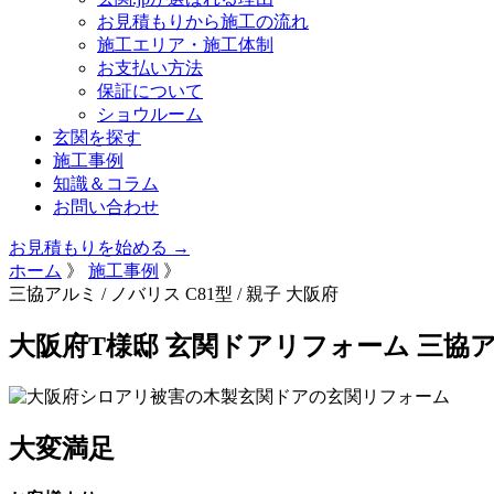
お見積もりから施工の流れ
施工エリア・施工体制
お支払い方法
保証について
ショウルーム
玄関を探す
施工事例
知識＆コラム
お問い合わせ
お見積もりを始める →
ホーム
》
施工事例
》
三協アルミ / ノバリス C81型 / 親子
大阪府
大阪府T様邸 玄関ドアリフォーム 三協
大変満足