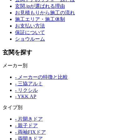
玄関.jpが選ばれる理由
お見積もりから施工の流れ
施工エリア・施工体制
お支払い方法
保証について
ショウルーム
玄関を探す
メーカー別
- メーカーの特徴と比較
- 三協アルミ
- リクシル
- YKK AP
タイプ別
- 片開きドア
- 親子ドア
- 両袖FIXドア
- 両開きドア