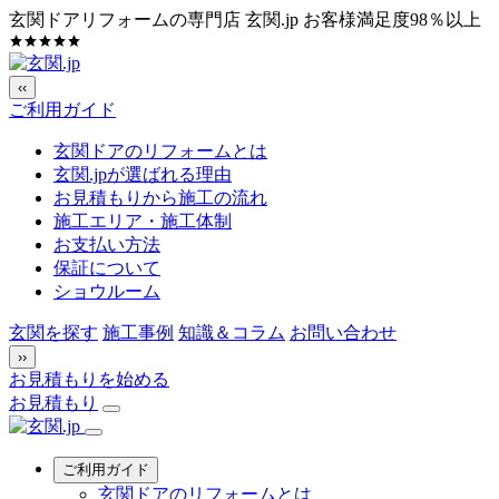
玄関ドアリフォームの専門店 玄関.jp
お客様満足度98％以上
‹‹
ご利用ガイド
玄関ドアのリフォームとは
玄関.jpが選ばれる理由
お見積もりから施工の流れ
施工エリア・施工体制
お支払い方法
保証について
ショウルーム
玄関を探す
施工事例
知識＆コラム
お問い合わせ
››
お見積もりを始める
お見積もり
ご利用ガイド
玄関ドアのリフォームとは