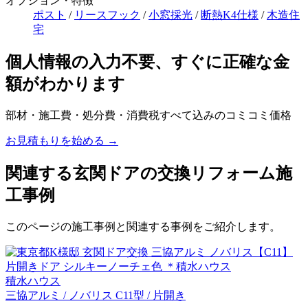
オプション・特徴
ポスト
/
リースフック
/
小窓採光
/
断熱K4仕様
/
木造住
宅
個人情報の入力不要、すぐに正確な金
額がわかります
部材・施工費・処分費・消費税すべて込みのコミコミ価格
お見積もりを始める →
関連する玄関ドアの交換リフォーム施
工事例
このページの施工事例と関連する事例をご紹介します。
積水ハウス
三協アルミ / ノバリス C11型 / 片開き