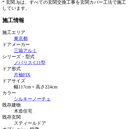
* 玄関.Jpは、すべての玄関交換工事を玄関カバー工法で施工
しています。
施工情報
施工エリア
東京都
ドアメーカー
三協アルミ
シリーズ・型式
ノバリス C11型
ドア形式
片袖FIX
ドアサイズ
幅117cm × 高さ224cm
カラー
シルキーノーチェ
既存建物
木造住宅
既存玄関
スティールドア