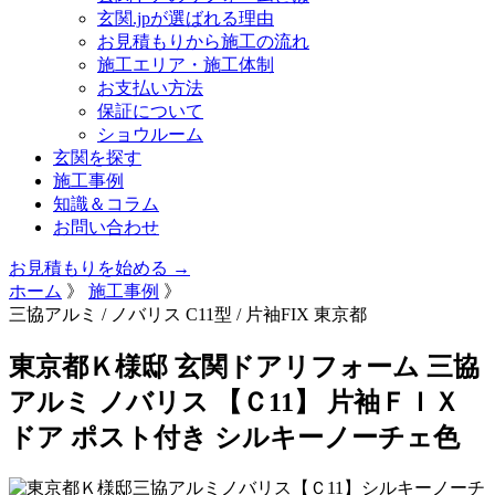
玄関.jpが選ばれる理由
お見積もりから施工の流れ
施工エリア・施工体制
お支払い方法
保証について
ショウルーム
玄関を探す
施工事例
知識＆コラム
お問い合わせ
お見積もりを始める →
ホーム
》
施工事例
》
三協アルミ / ノバリス C11型 / 片袖FIX
東京都
東京都Ｋ様邸 玄関ドアリフォーム 三協
アルミ ノバリス 【Ｃ11】 片袖ＦＩＸ
ドア ポスト付き シルキーノーチェ色