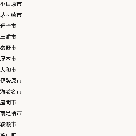
小田原市
茅ヶ崎市
逗子市
三浦市
秦野市
厚木市
大和市
伊勢原市
海老名市
座間市
南足柄市
綾瀬市
葉山町