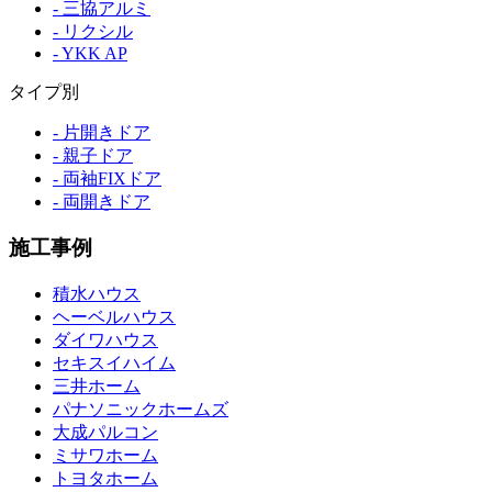
- 三協アルミ
- リクシル
- YKK AP
タイプ別
- 片開きドア
- 親子ドア
- 両袖FIXドア
- 両開きドア
施工事例
積水ハウス
ヘーベルハウス
ダイワハウス
セキスイハイム
三井ホーム
パナソニックホームズ
大成パルコン
ミサワホーム
トヨタホーム