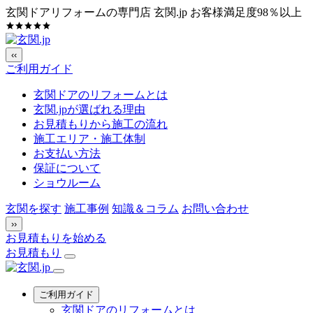
玄関ドアリフォームの専門店 玄関.jp
お客様満足度98％以上
‹‹
ご利用ガイド
玄関ドアのリフォームとは
玄関.jpが選ばれる理由
お見積もりから施工の流れ
施工エリア・施工体制
お支払い方法
保証について
ショウルーム
玄関を探す
施工事例
知識＆コラム
お問い合わせ
››
お見積もりを始める
お見積もり
ご利用ガイド
玄関ドアのリフォームとは