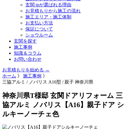
玄関.jpが選ばれる理由
お見積もりから施工の流れ
施工エリア・施工体制
お支払い方法
保証について
ショウルーム
玄関を探す
施工事例
知識＆コラム
お問い合わせ
お見積もりを始める →
ホーム
》
施工事例
》
三協アルミ / ノバリス A16型 / 親子
神奈川県
神奈川県T様邸 玄関ドアリフォーム 三
協アルミ ノバリス【A16】親子ドア シ
ルキーノーチェ色